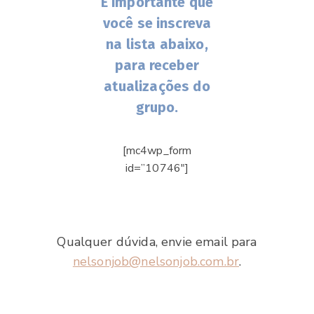
É importante que
você se inscreva
na lista abaixo,
para receber
atualizações do
grupo.
[mc4wp_form
id=”10746″]
Qualquer dúvida, envie email para
nelsonjob@nelsonjob.com.br
.