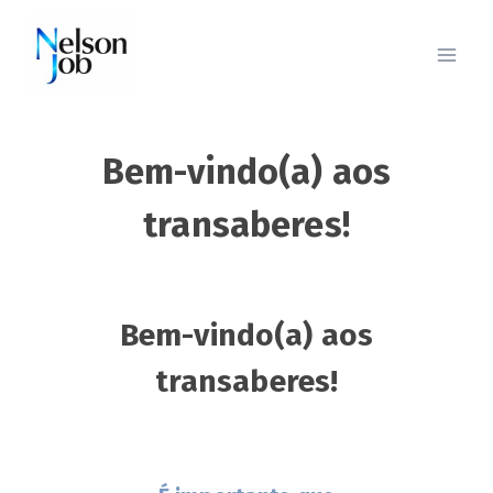
Pular
para
o
Conteúdo
Bem-vindo(a) aos
transaberes!
Bem-vindo(a) aos
transaberes!