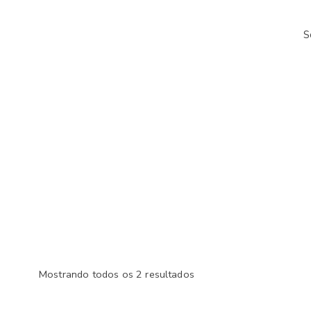
Pular
para
S
o
Conteúdo
Classificado
Mostrando todos os 2 resultados
por