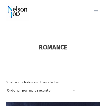
Pular
para
o
Conteúdo
ROMANCE
Classificado
Mostrando todos os 3 resultados
por
mais
recente