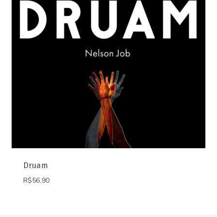
Druam
R$
56,90