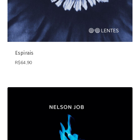
Espirais
R$
64,90