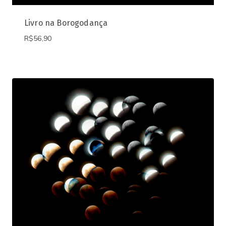
Livro na Borogodança
R$
56,90