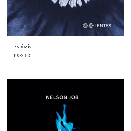
Espirais
R$
64,90