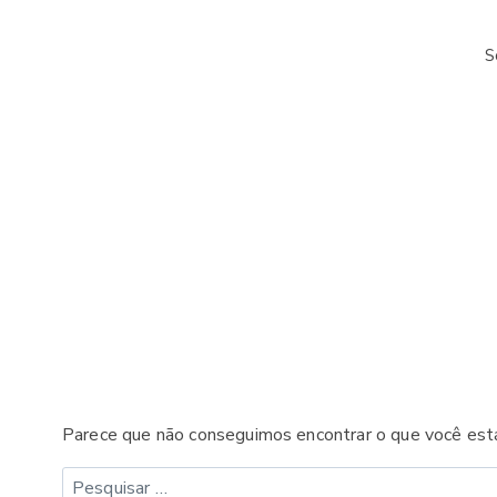
Pular
para
S
o
Conteúdo
Parece que não conseguimos encontrar o que você está
Pesquisar