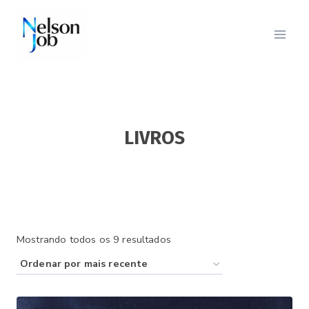
Pular
para
o
Conteúdo
LIVROS
Classificado
Mostrando todos os 9 resultados
por
mais
recente