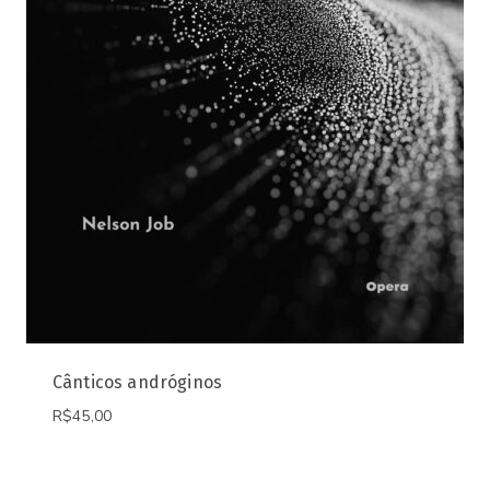
Cânticos andróginos
R$
45,00