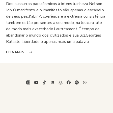
Dos sussurros paracósmicos à intenstranheza Nelson
Job O manifesto e o imanifesto são apenas o escabelo
de seus pés.Kabir A coerência e a extrema consistência
também estão presentes,a seu modo, na loucura, até
de modo mais exacerbado.Lautréamont É tempo de
abandonar o mundo dos civilizados e sua luz.Georges
Bataille Liberdade é apenas mais uma palavra…
O
LEIA MAIS...
HORROR
QUE
NOS
PENSA: