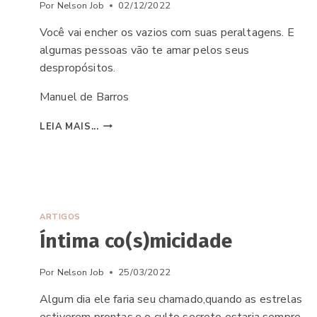
Por
Nelson Job
02/12/2022
Você vai encher os vazios com suas peraltagens. E
algumas pessoas vão te amar pelos seus
despropósitos.
Manuel de Barros
MÉTODO
LEIA MAIS...
EDUCACIONAL
POROROCA
ARTIGOS
Íntima co(s)micidade
Por
Nelson Job
25/03/2022
Algum dia ele faria seu chamado,quando as estrelas