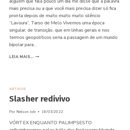
alguém que fala pouco um dia me disse que a palavra
mais precisa ou a que você mais precisa dizer só fica
pronta depois de muito muito muito silêncio
“Lavoura”, Tarso de Melo Vivemos uma época
singular, de transição, que em linhas gerais e nos
termos geopolíticos seria a passagem de um mundo
bipolar para…
MAL-
LEIA MAIS...
ESTAR
NA
ESPIRITUALIDADE
ARTIGOS
Slasher redivivo
Por
Nelson Job
16/03/2022
VÓRTEX ENQUANTO PALIMPSESTO