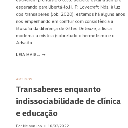
estiverem prontas,e o culto secreto estaria sempre
esperando para libertá-lo.H. P. Lovecraft Nós, à luz
dos transaberes (Job, 2020), estamos há alguns anos
nos empenhando em confluir com consistência a
filosofia da diferença de Gilles Deleuze, a física
moderna, a mística (sobretudo o hermetismo e o
Advaita…
ÍNTIMA
LEIA MAIS...
CO(S)MICIDADE
ARTIGOS
Transaberes enquanto
indissociabilidade de clínica
e educação
Por
Nelson Job
10/02/2022