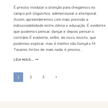
É preciso modular a atenção para chegarmos no
campo pré-linguístico, adimensional e atemporal.
Assim, apreenderemos com mais precisão a
indissociabilidade entre clínica e educação. É evidente
que podemos pensar, dançar e depois pensar o
contrário.É evidente, enfim, de novo, insisto, que
podemos explicar, mas é melhor não.Gonçalo M.
Tavares Antes de mais nada, é preciso…
TRANSABERES
LEIA MAIS...
ENQUANTO
INDISSOCIABILIDADE
DE
Navegação
Página
1
2
3
CLÍNICA
E
Seguinte
da
EDUCAÇÃO
Página