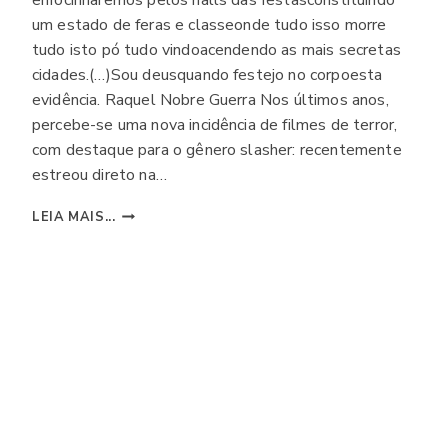
enfocinharemos pelos halls das festasconstituindo
um estado de feras e classeonde tudo isso morre
tudo isto pó tudo vindoacendendo as mais secretas
cidades.(…)Sou deusquando festejo no corpoesta
evidência. Raquel Nobre Guerra Nos últimos anos,
percebe-se uma nova incidência de filmes de terror,
com destaque para o gênero slasher: recentemente
estreou direto na…
SLASHER
LEIA MAIS...
REDIVIVO