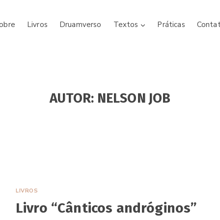
obre
Livros
Druamverso
Textos
Práticas
Conta
AUTOR: NELSON JOB
LIVROS
Livro “Cânticos andróginos”