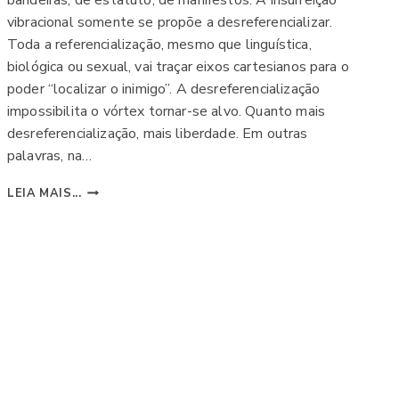
bandeiras, de estatuto, de manifestos. A insurreição
vibracional somente se propõe a desreferencializar.
Toda a referencialização, mesmo que linguística,
biológica ou sexual, vai traçar eixos cartesianos para o
poder “localizar o inimigo”. A desreferencialização
impossibilita o vórtex tornar-se alvo. Quanto mais
desreferencialização, mais liberdade. Em outras
palavras, na…
INSURREIÇÃO
LEIA MAIS...
VIBRACIONAL
￼