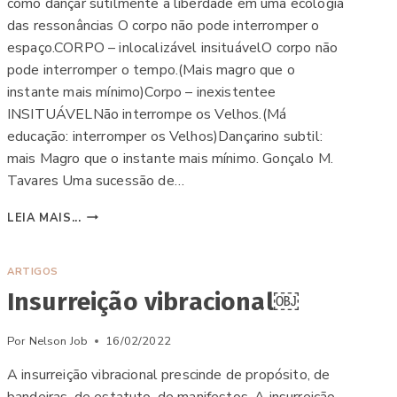
como dançar sutilmente a liberdade em uma ecologia
das ressonâncias O corpo não pode interromper o
espaço.CORPO – inlocalizável insituávelO corpo não
pode interromper o tempo.(Mais magro que o
instante mais mínimo)Corpo – inexistentee
INSITUÁVELNão interrompe os Velhos.(Má
educação: interromper os Velhos)Dançarino subtil:
mais Magro que o instante mais mínimo. Gonçalo M.
Tavares Uma sucessão de…
ADEUS
LEIA MAIS...
AO
CONTROLE
ARTIGOS
Insurreição vibracional￼
Por
Nelson Job
16/02/2022
A insurreição vibracional prescinde de propósito, de