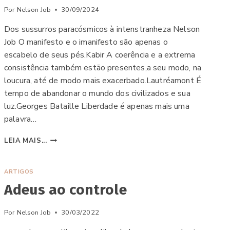
Por
Nelson Job
30/09/2024
Dos sussurros paracósmicos à intenstranheza Nelson
Job O manifesto e o imanifesto são apenas o
escabelo de seus pés.Kabir A coerência e a extrema
consistência também estão presentes,a seu modo, na
loucura, até de modo mais exacerbado.Lautréamont É
tempo de abandonar o mundo dos civilizados e sua
luz.Georges Bataille Liberdade é apenas mais uma
palavra…
O
LEIA MAIS...
HORROR
QUE
NOS
ARTIGOS
PENSA:
Adeus ao controle
Por
Nelson Job
30/03/2022