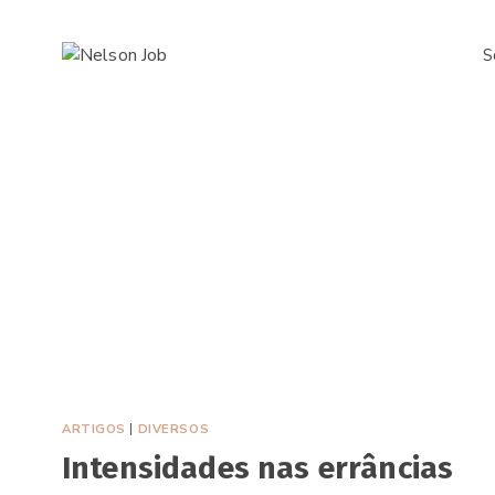
Pular
para
S
o
Conteúdo
ARTIGOS
|
DIVERSOS
Intensidades nas errâncias