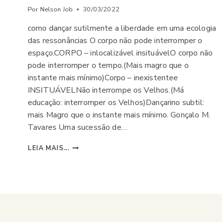
Por
Nelson Job
30/03/2022
como dançar sutilmente a liberdade em uma ecologia
das ressonâncias O corpo não pode interromper o
espaço.CORPO – inlocalizável insituávelO corpo não
pode interromper o tempo.(Mais magro que o
instante mais mínimo)Corpo – inexistentee
INSITUÁVELNão interrompe os Velhos.(Má
educação: interromper os Velhos)Dançarino subtil:
mais Magro que o instante mais mínimo. Gonçalo M.
Tavares Uma sucessão de…
ADEUS
LEIA MAIS...
AO
CONTROLE