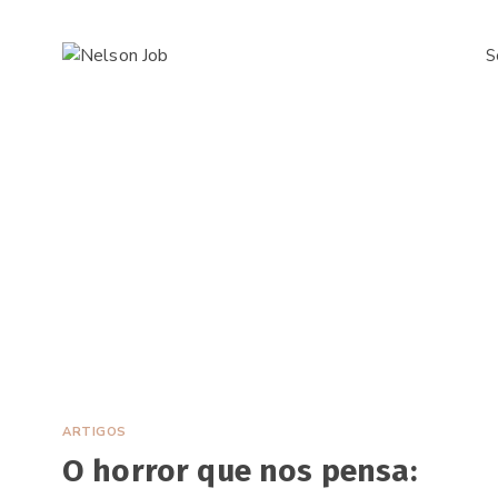
Pular
para
S
o
Conteúdo
ARTIGOS
O horror que nos pensa: