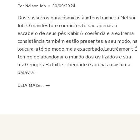
Por
Nelson Job
30/09/2024
Dos sussurros paracósmicos à intenstranheza Nelson
Job O manifesto e o imanifesto são apenas o
escabelo de seus pés.Kabir A coerência e a extrema
consistência também estão presentes,a seu modo, na
loucura, até de modo mais exacerbado.Lautréamont É
tempo de abandonar o mundo dos civilizados e sua
luz.Georges Bataille Liberdade é apenas mais uma
palavra…
O
LEIA MAIS...
HORROR
QUE
NOS
PENSA: