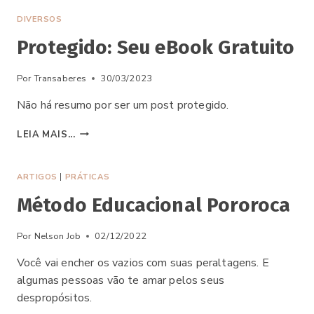
BOROGODANÇA
DIVERSOS
Protegido: Seu eBook Gratuito
Por
Transaberes
30/03/2023
Não há resumo por ser um post protegido.
PROTEGIDO:
LEIA MAIS...
SEU
EBOOK
GRATUITO
ARTIGOS
|
PRÁTICAS
Método Educacional Pororoca
Por
Nelson Job
02/12/2022
Você vai encher os vazios com suas peraltagens. E
algumas pessoas vão te amar pelos seus
despropósitos.