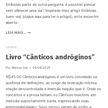
Errâncias parte de outra pergunta: é possível pensar
sem oferecer uma via? Inspirado meu artigo Errâncias
(sem via) (clique aqui para ler o artigo)), este encontro
aberto…
CURSO
LEIA MAIS...
ERRÂNCIAS
LIVROS
Livro “Cânticos andróginos”
Por
Nelson Job
04/04/2025
R$45,00 Cânticosandróginos é um livro concebido na
ausência de definições, ao longo da revelação mística,
criação descontrolada e imersão naquilo que é. Onde os
conceitos e a prosa falham, os Cânticos insistem, em
melodia supostamente surda, expressando suas
imemoriabilidades. Seus versos variam de estilo e