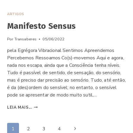
ESTAR
NA
ESPIRITUALIDADE
ARTIGOS
Manifesto Sensus
Por
Transaberes
05/06/2022
pela Egrégora Vibracional Sentimos Apreendemos
Percebemos Ressoamos Co(s)-movemos Aqui e agora,
nada nos escapa, ainda que a Consciência tenha níveis.
Tudo é passível de sentido, de sensação, do sensório,
mas é preciso dar precisão ao sensório. Tudo, até então,
é da (des)ordem do sensível; no entanto, o sensível
pode se apresentar de modo muito sutil,…
MANIFESTO
LEIA MAIS...
SENSUS
Navegação
Página
1
2
3
4