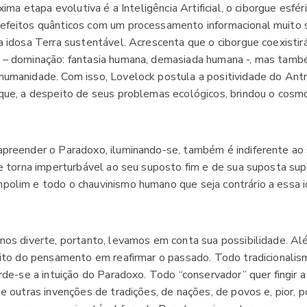
xima etapa evolutiva é a Inteligência Artificial, o ciborgue esfé
efeitos quânticos com um processamento informacional muito 
a idosa Terra sustentável. Acrescenta que o ciborgue coexisti
 – dominação: fantasia humana, demasiada humana -, mas també
humanidade. Com isso, Lovelock postula a positividade do Ant
que, a despeito de seus problemas ecológicos, brindou o cosmo
preender o Paradoxo, iluminando-se, também é indiferente ao s
se torna imperturbável ao seu suposto fim e de sua suposta sup
olim e todo o chauvinismo humano que seja contrário a essa 
nos diverte, portanto, levamos em conta sua possibilidade. Al
bito do pensamento em reafirmar o passado. Todo tradicionali
rde-se a intuição do Paradoxo. Todo “conservador” quer fingir a 
e outras invenções de tradições, de nações, de povos e, pior, 