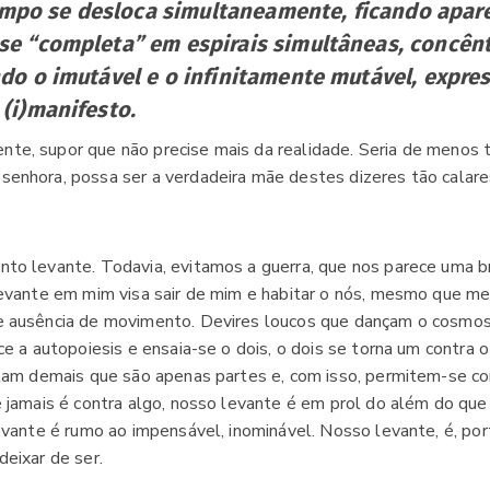
mpo se desloca simultaneamente, ficando apar
se “completa” em espirais simultâneas, concênt
ando o imutável e o infinitamente mutável, expr
 (i)manifesto.
nte, supor que não precise mais da realidade. Seria de menos t
 senhora, possa ser a verdadeira mãe destes dizeres tão calare
to levante. Todavia, evitamos a guerra, que nos parece uma b
levante em mim visa sair de mim e habitar o nós, mesmo que me
e ausência de movimento. Devires loucos que dançam o cosmo
ce a autopoiesis e ensaia-se o dois, o dois se torna um contra 
itam demais que são apenas partes e, com isso, permitem-se c
 jamais é contra algo, nosso levante é em prol do além do que é
evante é rumo ao impensável, inominável. Nosso levante, é, por
deixar de ser.