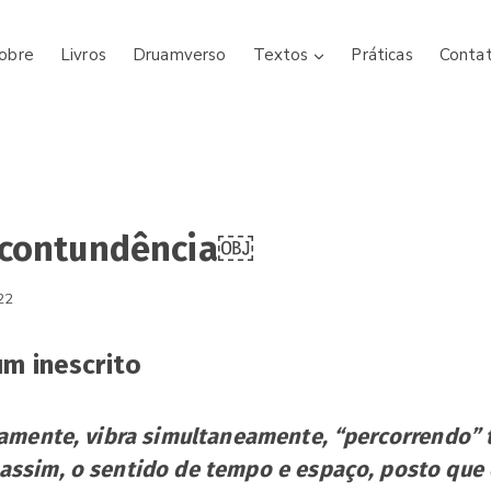
obre
Livros
Druamverso
Textos
Práticas
Conta
 contundência￼
22
m inescrito
itamente, vibra simultaneamente, “percorrendo
assim, o sentido de tempo e espaço, posto que