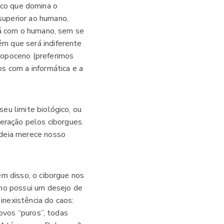
rico que domina o
superior ao humano,
rá com o humano, sem se
m que será indiferente
ropoceno (preferimos
s com a informática e a
eu limite biológico, ou
eração pelos ciborgues.
ideia merece nosso
ém disso, o ciborgue nos
smo possui um desejo de
inexistência do caos:
povos “puros”, todas