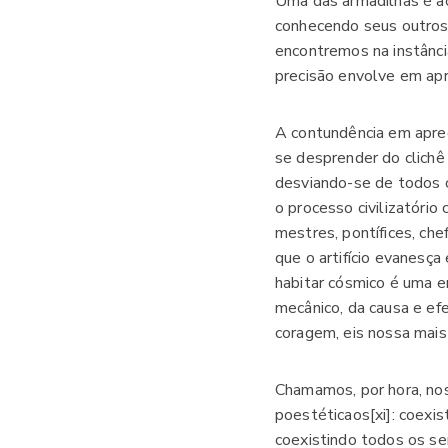
Uma das armadilhas é acr
conhecendo seus outros 
encontremos na instânc
precisão envolve em apr
A contundência em apre
se desprender do clichê
desviando-se de todos o
o processo civilizatório
mestres, pontífices, che
que o artifício evanesç
habitar cósmico é uma e
mecânico, da causa e ef
coragem, eis nossa mais
Chamamos, por hora, nos
poestéticaos[xi]: coexis
coexistindo todos os se