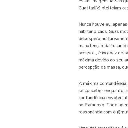
essas imagens falsas q
Guattari[x] pleiteiam ca
Nunca houve eu, apenas
habitar o caos. Suas mod
desespero no turvamento
manutenção da ilusão do
acesso –, é incapaz de s
máxima devido ao seu au
percepção da massa, qu
A máxima contundência, 
se conceber enquanto le
contundência envolve ab
no Paradoxo. Todo apego
ressonância com o (i)mu