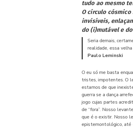
tudo ao mesmo te
O círculo cósmico 
invisíveis, enlaç
do (i)mutável e do
Seria demais, certame
realidade, essa velha
Paulo Leminski
O eu só me basta enquan
tristes, impotentes. O 
estamos de que inexist
guerra se a dança arrefe
jogo cujas partes acred
de “fora”. Nosso levante
que é o existir. Nosso l
epistemontológico, até 