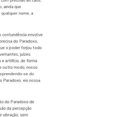
r com precisão ao caos,
o, ainda que
 qualquer nome, a
A contundência envolve
 precisa do Paradoxo,
ue o poder forjou todo
ernantes, juízes,
e artifício, de forma
de outro modo, nosso
desprendendo-se do
do Paradoxo, eis nossa
são do Paradoxo de
cisão da percepção
e vibração, sem