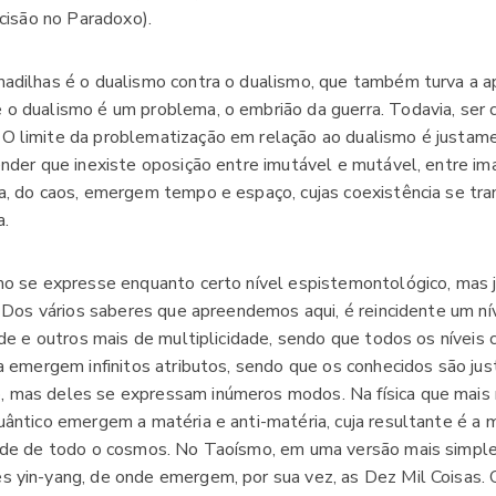
ecisão no Paradoxo).
adilhas é o dualismo contra o dualismo, que também turva a 
o dualismo é um problema, o embrião da guerra. Todavia, ser 
O limite da problematização em relação ao dualismo é justam
ender que inexiste oposição entre imutável e mutável, entre im
a, do caos, emergem tempo e espaço, cujas coexistência se tra
a.
mo se expresse enquanto certo nível espistemontológico, mas
o. Dos vários saberes que apreendemos aqui, é reincidente um n
ade e outros mais de multiplicidade, sendo que todos os níveis 
ia emergem infinitos atributos, sendo que os conhecidos são jus
 mas deles se expressam inúmeros modos. Na física que mais
uântico emergem a matéria e anti-matéria, cuja resultante é a m
dade de todo o cosmos. No Taoísmo, em uma versão mais simpl
 yin-yang, de onde emergem, por sua vez, as Dez Mil Coisas. O