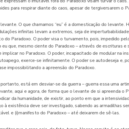
ue expressam o imutável fora do Paradoxo visam turvar o cao
oides para respirar diante do caos, apesar de tergiversarem o 
 levante. O que chamamos “eu” é a domesticação do levante. H
ulações infinitas levam a extremos, seja de imperturbabilidade 
 do Paradoxo. O poder visa o turvamento, pois, impedido pel
 eu que, mesmo ciente do Paradoxo – através de escrituras e
e implicar no Paradoxo. O poder, incapacitado de modular na ins
toapego, exerce-se infinitamente. O poder se autodeseja e, po
ase impossibilitando a apreensão do Paradoxo.
portanto, está em desviar-se da guerra – guerra essa uma art
vante, aqui e agora, de forma que o levante de si apreenda o 
dicar da humanidade, de existir, ao ponto em que a intensividad
 à existência deve ser investigado, sabendo as armadilhas sere
tável e (i)manifesto do Paradoxo – até deixarem de sê-las.