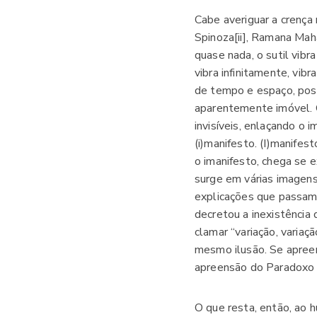
Cabe averiguar a crença 
Spinoza[ii], Ramana Maha
quase nada, o sutil vibr
vibra infinitamente, vi
de tempo e espaço, pos
aparentemente imóvel. O
invisíveis, enlaçando o
(i)manifesto. (I)manifes
o imanifesto, chega se 
surge em várias imagens:
explicações que passam
decretou a inexistência 
clamar “variação, varia
mesmo ilusão. Se apree
apreensão do Paradoxo 
O que resta, então, ao 