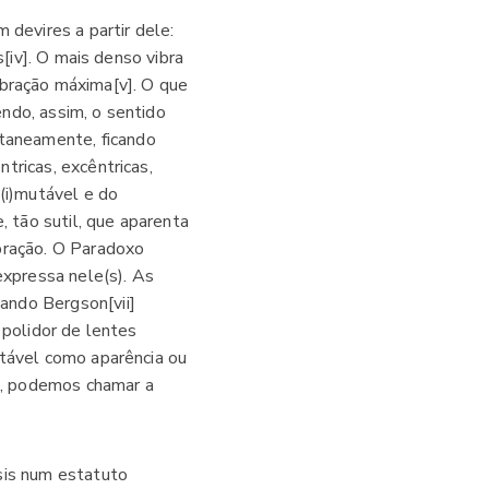
 devires a partir dele:
s[iv]. O mais denso vibra
vibração máxima[v]. O que
ndo, assim, o sentido
taneamente, ficando
tricas, excêntricas,
(i)mutável e do
, tão sutil, que aparenta
bração. O Paradoxo
expressa nele(s). As
ando Bergson[vii]
 polidor de lentes
utável como aparência ou
z, podemos chamar a
sis num estatuto