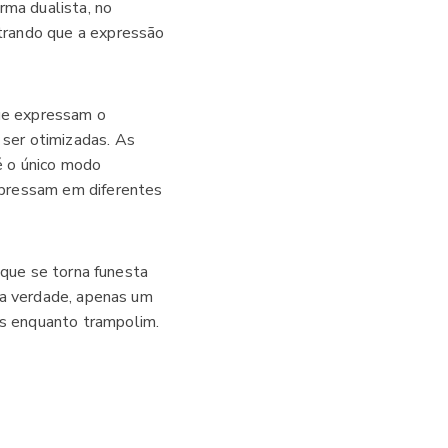
rma dualista, no
trando que a expressão
que expressam o
ser otimizadas. As
é o único modo
xpressam em diferentes
 que se torna funesta
 a verdade, apenas um
s enquanto trampolim.