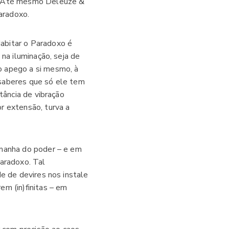
s. Até mesmo Deleuze &
Paradoxo.
abitar o Paradoxo é
na iluminação, seja de
o apego a si mesmo, à
 saberes que só ele tem
tância de vibração
r extensão, turva a
imanha do poder – e em
Paradoxo. Tal
e de devires nos instale
m (in)finitas – em