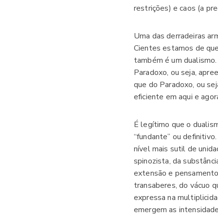
restrições) e caos (a pr
Uma das derradeiras arm
Cientes estamos de que 
também é um dualismo. 
Paradoxo, ou seja, apre
que do Paradoxo, ou sej
eficiente em aqui e agor
É legítimo que o dualis
“fundante” ou definitiv
nível mais sutil de unid
spinozista, da substânc
extensão e pensamento,
transaberes, do vácuo q
expressa na multiplici
emergem as intensidades