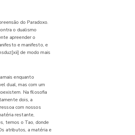
apreensão do Paradoxo.
contra o dualismo
ente apreender o
anifesto e manifesto, e
nsduz[xii] de modo mais
 jamais enquanto
ível dual, mas com um
coexistem. Na filosofia
tamente dois, a
 ressoa com nossos
atéria restante,
es, temos o Tao, donde
s atributos, a matéria e