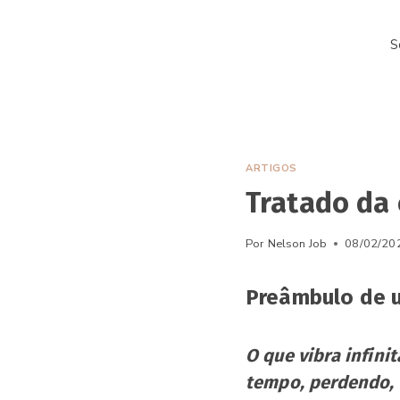
Pular
para
S
o
Conteúdo
ARTIGOS
Tratado da
Por
Nelson Job
08/02/20
Preâmbulo de u
O que vibra infin
tempo, perdendo, 