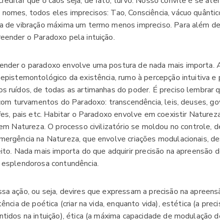
editar que o caos seja, de fato, turvo. Nosso convite é se ate
nomes, todos eles imprecisos: Tao, Consciência, vácuo quântic
ia de vibração máxima um termo menos impreciso. Para além de
eender o Paradoxo pela intuição.
ender o paradoxo envolve uma postura de nada mais importa. 
 epistemontológico da existência, rumo à percepção intuitiva e
s ruídos, de todas as artimanhas do poder. É preciso lembrar q
 com turvamentos do Paradoxo: transcendência, leis, deuses, gov
fes, pais etc. Habitar o Paradoxo envolve em coexistir Natureza 
a em Natureza. O processo civilizatório se moldou no controle, 
mergência na Natureza, que envolve criações modulacionais, 
eito. Nada mais importa do que adquirir precisão na apreensão 
 esplendorosa contundência.
sa ação, ou seja, devires que expressam a precisão na apreen
tência de poética (criar na vida, enquanto vida), estética (a pre
ntidos na intuição), ética (a máxima capacidade de modulação d