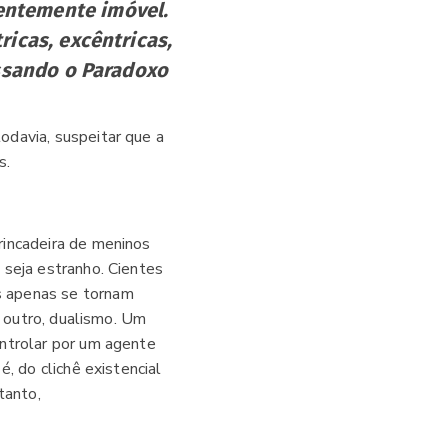
entemente imóvel.
ricas, excêntricas,
essando o Paradoxo
odavia, suspeitar que a
s.
rincadeira de meninos
 seja estranho. Cientes
s apenas se tornam
o outro, dualismo. Um
ontrolar por um agente
, do clichê existencial
tanto,