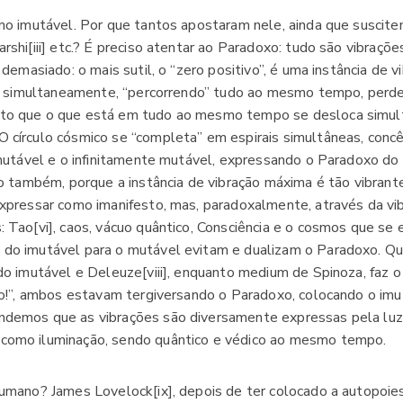
no imutável. Por que tantos apostaram nele, ainda que suscitem
rshi[iii] etc.? É preciso atentar ao Paradoxo: tudo são vibraçõe
a demasiado: o mais sutil, o “zero positivo”, é uma instância de 
bra simultaneamente, “percorrendo” tudo ao mesmo tempo, perde
to que o que está em tudo ao mesmo tempo se desloca simul
 círculo cósmico se “completa” em espirais simultâneas, concên
 imutável e o infinitamente mutável, expressando o Paradoxo do 
to também, porque a instância de vibração máxima é tão vibrante
expressar como imanifesto, mas, paradoxalmente, através da vi
 Tao[vi], caos, vácuo quântico, Consciência e o cosmos que se 
 do imutável para o mutável evitam e dualizam o Paradoxo. Qu
do imutável e Deleuze[viii], enquanto medium de Spinoza, faz o
ção!”, ambos estavam tergiversando o Paradoxo, colocando o im
ndemos que as vibrações são diversamente expressas pela lu
como iluminação, sendo quântico e védico ao mesmo tempo.
humano? James Lovelock[ix], depois de ter colocado a autopoie