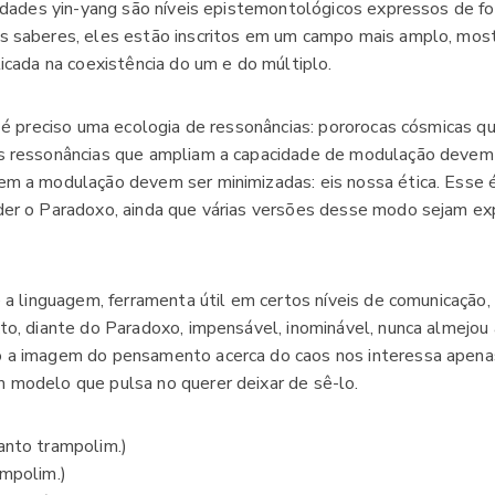
sidades yin-yang são níveis epistemontológicos expressos de fo
s saberes, eles estão inscritos em um campo mais amplo, mos
icada na coexistência do um e do múltiplo.
, é preciso uma ecologia de ressonâncias: pororocas cósmicas 
s ressonâncias que ampliam a capacidade de modulação devem 
em a modulação devem ser minimizadas: eis nossa ética. Esse 
der o Paradoxo, ainda que várias versões desse modo sejam e
 a linguagem, ferramenta útil em certos níveis de comunicação,
to, diante do Paradoxo, impensável, inominável, nunca almejou
 a imagem do pensamento acerca do caos nos interessa apena
 modelo que pulsa no querer deixar de sê-lo.
anto trampolim.)
mpolim.)